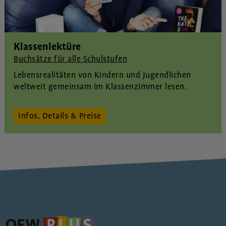
Klassenlektüre
Buchsätze für alle Schulstufen
Lebensrealitäten von Kindern und Jugendlichen
weltweit gemeinsam im Klassenzimmer lesen.
Infos, Details & Preise