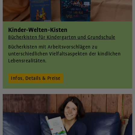
Kinder-Welten-Kisten
Bücherkisten für Kindergarten und Grundschule
Bücherkisten mit Arbeitsvorschlägen zu
unterschiedlichen Vielfaltsaspekten der kindlichen
Lebensrealitäten
.
Infos, Details & Preise