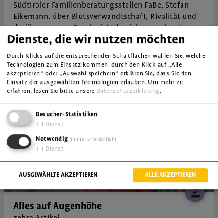
Südtiroler Familienberatungsstellen FaBe, Stefan
Eikemann, über Blutsverwandtschaft, Rivalität und
darüber, warum Geschwisterbeziehungen heute
Dienste, die wir nutzen möchten
womöglich wertvoller sind denn je.
Durch Klicks auf die entsprechenden Schaltflächen wählen Sie, welche
Technologien zum Einsatz kommen; durch den Klick auf „Alle
Vielfalt
akzeptieren“ oder „Auswahl speichern“ erklären Sie, dass Sie den
Einsatz der ausgewählten Technologien erlauben.
Um mehr zu
erfahren, lesen Sie bitte unsere
Datenschutzerklärung
.
Besucher-Statistiken
↓
1
Dienst
Notwendig
(immer erforderlich)
↓
1
Dienst
AUSGEWÄHLTE AKZEPTIEREN
ALLE AKZEPTIEREN
Alles auf Augenhöhe