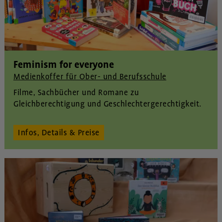
Feminism for everyone
Medienkoffer für Ober- und Berufsschule
Filme
,
Sachbücher und
Romane zu
Gleichberechtigung und Geschlechtergerechtigkeit.
Infos, Details & Preise