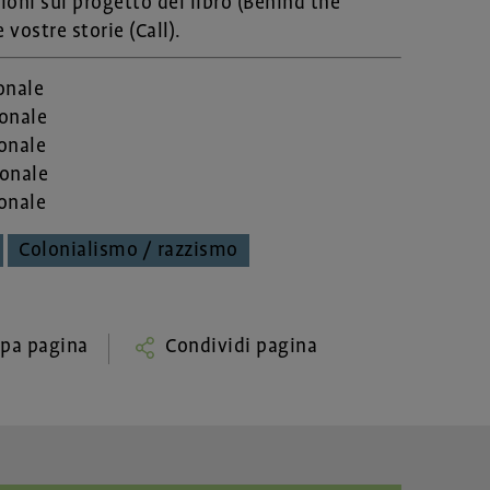
oni sul progetto del libro (Behind the
 vostre storie (Call).
onale
ionale
ionale
ionale
ionale
Colonialismo / razzismo
a pagina
Condividi pagina