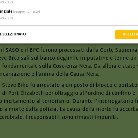
servizio
re. Fondò un centro sanitario, riaprì l'asilo nido che era
enziale
(sempre richiesto)
organizzò gruppi di acquisto per consentire prezzi più 
servizio
neri alimentari, fondò una biblioteca e aprì un ufficio 
ack Community Program" (BCP), in cui le persone Nere 
E SELEZIONATO
ACCETTA
nza per gli*le altri*e.
l SASO e il BPC furono processati dalla Corte Suprema
eve Biko salì sul banco degli*lle imputati*e e tenne un
 fondamentale sulla Coscienza Nera. Da allora è stato 
ncarnazione e l'anima della Causa Nera.
, Steve Biko fu arrestato a un posto di blocco e portato
 di Port Elizabeth per oltraggio all’ordine di confino e
 incitamento al terrorismo. Durante l'interrogatorio f
o a morte dalla polizia. La causa della morte fu accer
erebrale. I responsabili sono rimasti impuniti.