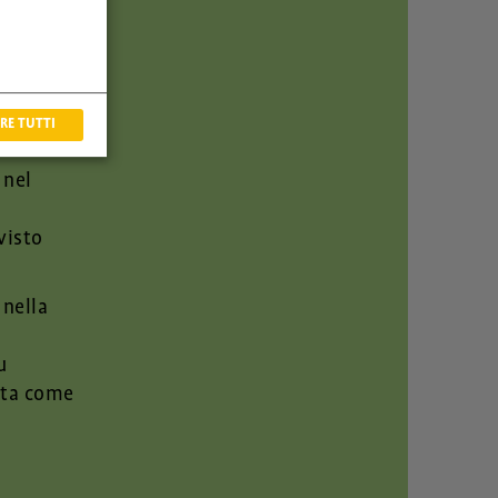
 stato
bassi
regionale
facevano
RE TUTTI
 nel
visto
 nella
u
tata come