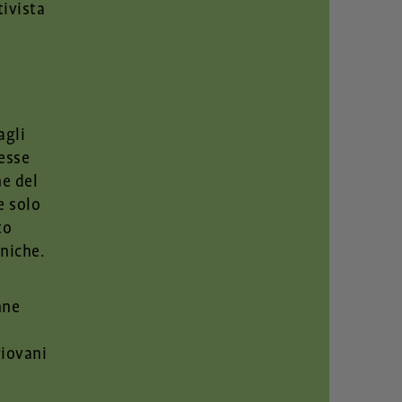
tivista
g
agli
 esse
ne del
e solo
to
uniche.
nne
giovani