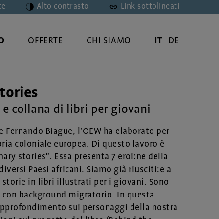
ce
Alto contrasto
Link sottolineati
O
OFFERTE
CHI SIAMO
IT
DE
tories
e collana di libri per giovani
 e Fernando Biague, l'OEW ha elaborato per
toria coloniale europea. Di questo lavoro è
ary stories". Essa presenta 7 eroi:ne della
iversi Paesi africani. Siamo già riusciti:e a
torie in libri illustrati per i giovani. Sono
ne con background migratorio. In questa
 approfondimento sui personaggi della nostra