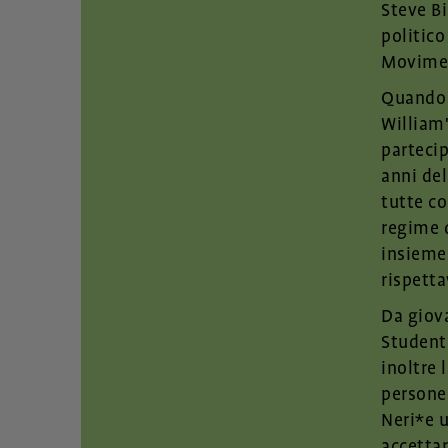
Steve Bi
politico
Movimen
Quando f
William
partecip
anni del
tutte co
regime d
insieme 
rispetta
Da giov
Studenti
inoltre 
persone 
Neri*e u
accettar