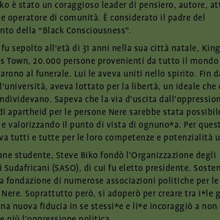
ko è stato un coraggioso leader di pensiero, autore, at
 e operatore di comunità. È considerato il padre del
to della “Black Consciousness”.
u sepolto all'età di 31 anni nella sua città natale, Kin
's Town, 20.000 persone provenienti da tutto il mondo
arono al funerale. Lui le aveva uniti nello spirito. Fin d
l'università, aveva lottato per la libertà, un ideale che
ndividevano. Sapeva che la via d'uscita dall'oppressio
i apartheid per le persone Nere sarebbe stata possibil
e valorizzando il punto di vista di ognuno*a. Per ques
va tutti e tutte per le loro competenze e potenzialità 
ane studente, Steve Biko fondò l'Organizzazione degli
 Sudafricani (SASO), di cui fu eletto presidente. Soste
la fondazione di numerose associazioni politiche per le
Nere. Soprattutto però, si adoperò per creare tra i*le 
na nuova fiducia in se stessi*e e li*e incoraggiò a non
e più l'oppressione politica.