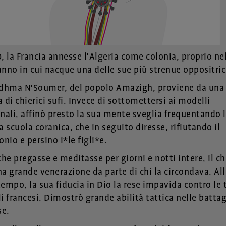
0, la Francia annesse l'Algeria come colonia, proprio ne
anno in cui nacque una delle sue più strenue oppositric
adhma N'Soumer, del popolo Amazigh, proviene da una
 di chierici sufi. Invece di sottomettersi ai modelli
onali, affinò presto la sua mente sveglia frequentando l
a scuola coranica, che in seguito diresse, rifiutando il
nio e persino i*le figli*e.
che pregasse e meditasse per giorni e notti intere, il ch
na grande venerazione da parte di chi la circondava. Al
tempo, la sua fiducia in Dio la rese impavida contro le
i francesi. Dimostrò grande abilità tattica nelle battag
se.