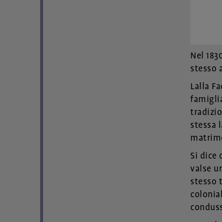
Nel 183
stesso 
Lalla F
famiglia
tradizi
stessa l
matrimo
Si dice 
valse u
stesso 
colonial
condus