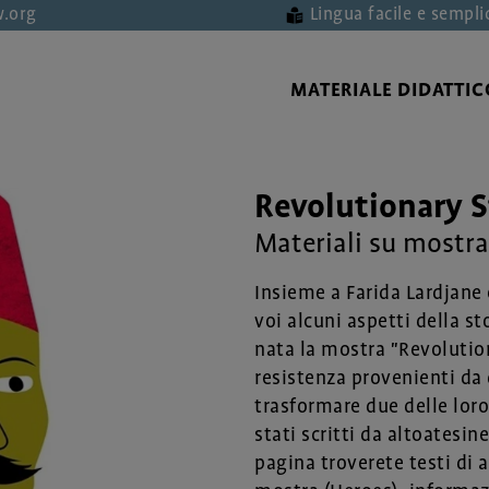
.org
Lingua facile e sempli
MATERIALE DIDATTIC
Revolutionary S
Materiali su mostra 
Insieme a Farida Lardjane
voi alcuni aspetti della s
nata la mostra "Revolution
resistenza provenienti da d
trasformare due delle loro s
stati scritti da altoatesi
pagina troverete testi di