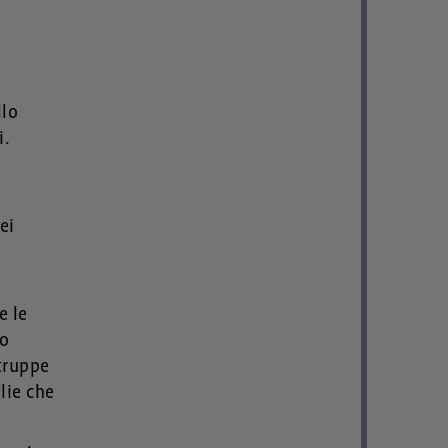
llo
i.
ei
e le
lo
 truppe
lie che