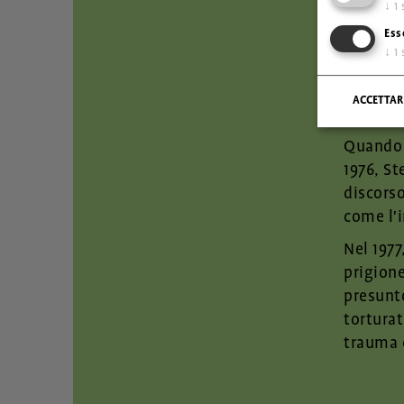
↓
1
realizza
Ess
chiuso, 
↓
1
per i ge
del "Bl
ACCETTAR
benefice
Quando i
1976, St
discorso
come l'i
Nel 1977
prigione
presunto
torturat
trauma c