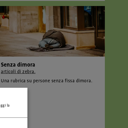
Senza dimora
articoli di zebra.
Una rubrica su persone senza fissa dimora.
eggi la