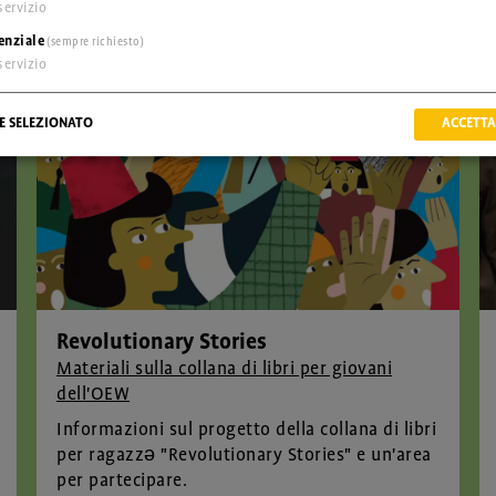
servizio
enziale
(sempre richiesto)
servizio
E SELEZIONATO
ACCETTA
Revolutionary Stories
Materiali sulla collana di libri per giovani
dell'OEW
Informazioni sul progetto della collana di libri
per ragazzə "Revolutionary Stories" e un'area
per partecipare.