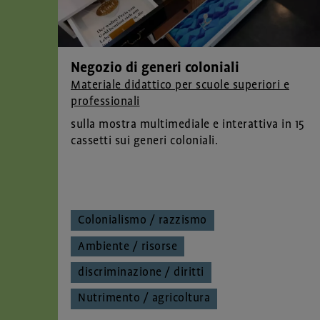
Negozio di generi coloniali
Materiale didattico per scuole superiori e
professionali
sulla mostra multimediale e interattiva in 15
cassetti sui generi coloniali.
Colonialismo / razzismo
Ambiente / risorse
discriminazione / diritti
Nutrimento / agricoltura