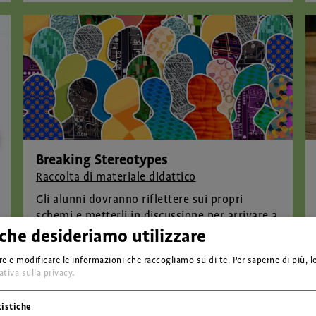
Breaking Stereotypes
Raccolta di materiale didattico
Gli alunni dovranno riflettere sui propri
schemi e metterli in discussione per arrivare a
nuovi punti di vista e immagini alternative.
 che desideriamo utilizzare
e e modificare le informazioni che raccogliamo su di te.
Per saperne di più, l
tiva sulla privacy
.
tistiche