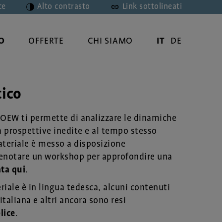
ce
Alto contrasto
Link sottolineati
O
OFFERTE
CHI SIAMO
IT
DE
tico
l'OEW ti permette di analizzare le dinamiche
a prospettive inedite e al tempo stesso
materiale è messo a disposizione
renotare un workshop per approfondire una
ata qui
.
iale è in lingua tedesca, alcuni contenuti
italiana e altri ancora sono resi
lice
.