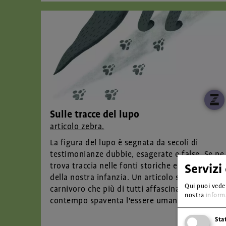
Sulle tracce del lupo
articolo zebra.
La figura del lupo è segnata da secoli di
testimonianze dubbie, esagerate e false. Se ne
trova traccia nelle fonti storiche e nelle fiabe
Servizi
della nostra infanzia. Un articolo sul grande
Qui puoi veder
carnivoro che più di tutti affascina e al
nostra
informa
contempo spaventa l'essere umano.
Sta