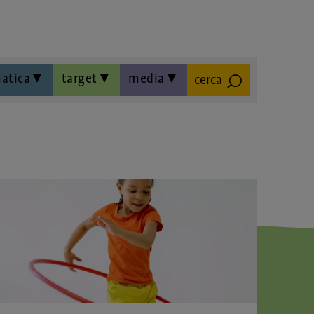
atica
target
media
cerca