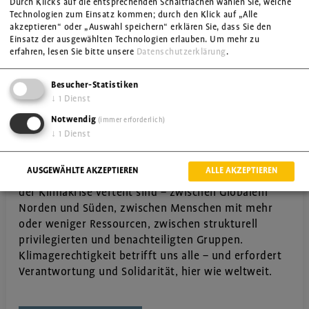
Durch Klicks auf die entsprechenden Schaltflächen wählen Sie, welche
Technologien zum Einsatz kommen; durch den Klick auf „Alle
akzeptieren“ oder „Auswahl speichern“ erklären Sie, dass Sie den
Einsatz der ausgewählten Technologien erlauben.
Um mehr zu
erfahren, lesen Sie bitte unsere
Datenschutzerklärung
.
Besucher-Statistiken
↓
1
Dienst
Notwendig
(immer erforderlich)
↓
1
Dienst
Klima(un)gerechtigkeit
Unterrichtseinheiten für alle Schulstrufen
AUSGEWÄHLTE AKZEPTIEREN
ALLE AKZEPTIEREN
Wir zeigen, wie ungleich die Ursachen und Folgen
der Klimakrise verteilt sind – zwischen Globalem
Norden und Süden, zwischen Menschen mit mehr
oder weniger Ressourcen, zwischen strukturell
privilegierten und benachteiligten Gruppen.
Klimagerechtigkeit betrifft uns alle – und erfordert
Verantwortung und Solidarität, hier wie weltweit.