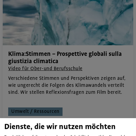
Klima:Stimmen – Prospettive globali sulla
giustizia climatica
Video für Ober-und Berufsschule
Verschiedene Stimmen und Perspektiven zeigen auf,
wie ungerecht die Folgen des Klimawandels verteilt
sind. Wir stellen Reflexionsfragen zum Film bereit.
Umwelt / Ressourcen
Dienste, die wir nutzen möchten