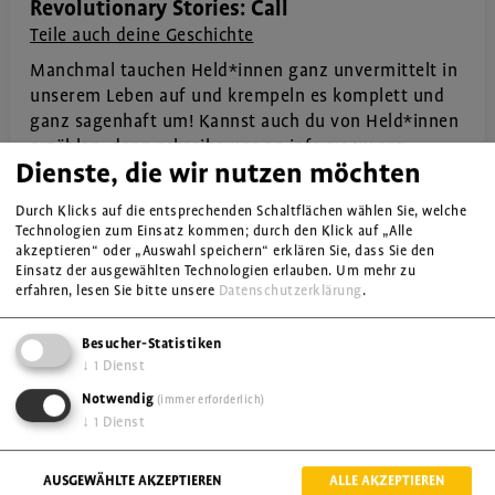
Revolutionary Stories: Call
Teile auch deine Geschichte
Manchmal tauchen Held*innen ganz unvermittelt in
unserem Leben auf und krempeln es komplett und
ganz sagenhaft um! Kannst auch du von Held*innen
erzählen, dann schreibe uns an
info@oew.org
.
Dienste, die wir nutzen möchten
Vielleicht landet deine Geschichte dann auch auf
OEWPlus!
Durch Klicks auf die entsprechenden Schaltflächen wählen Sie, welche
Technologien zum Einsatz kommen; durch den Klick auf „Alle
akzeptieren“ oder „Auswahl speichern“ erklären Sie, dass Sie den
Diskriminierung / Rechte
Einsatz der ausgewählten Technologien erlauben.
Um mehr zu
erfahren, lesen Sie bitte unsere
Datenschutzerklärung
.
Kolonialismus / Rassismus
Migration / Flucht
Besucher-Statistiken
↓
1
Dienst
Notwendig
(immer erforderlich)
↓
1
Dienst
AUSGEWÄHLTE AKZEPTIEREN
ALLE AKZEPTIEREN