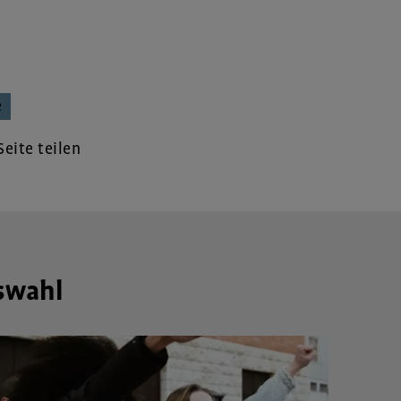
e
eite teilen
swahl