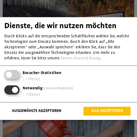
Dienste, die wir nutzen möchten
Durch Klicks auf die entsprechenden Schaltflächen wählen Sie, welche
Technologien zum Einsatz kommen; durch den Klick auf „Alle
Global Players
akzeptieren“ oder „Auswahl speichern“ erklären Sie, dass Sie den
Interaktiver Workshop für OS, BS
Einsatz der ausgewählten Technologien erlauben.
Um mehr zu
erfahren, lesen Sie bitte unsere
Datenschutzerklärung
.
Gewinnmaximierung um jeden Preis
Besucher-Statistiken
Infos, Details & Preise
↓
1
Dienst
Notwendig
(immer erforderlich)
↓
1
Dienst
Verwandte Themen
AUSGEWÄHLTE AKZEPTIEREN
ALLE AKZEPTIEREN