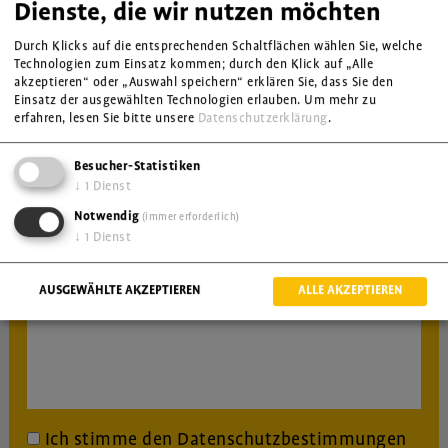
Dienste, die wir nutzen möchten
E-Mail
Durch Klicks auf die entsprechenden Schaltflächen wählen Sie, welche
Technologien zum Einsatz kommen; durch den Klick auf „Alle
akzeptieren“ oder „Auswahl speichern“ erklären Sie, dass Sie den
Einsatz der ausgewählten Technologien erlauben.
Um mehr zu
Klasse(n) und Anzahl Schüler*innen
erfahren, lesen Sie bitte unsere
Datenschutzerklärung
.
Besucher-Statistiken
Wunschtermin(e)
↓
1
Dienst
Notwendig
(immer erforderlich)
Nachricht
↓
1
Dienst
AUSGEWÄHLTE AKZEPTIEREN
ALLE AKZEPTIEREN
Ich stimme den
Datenschutzbestimmungen