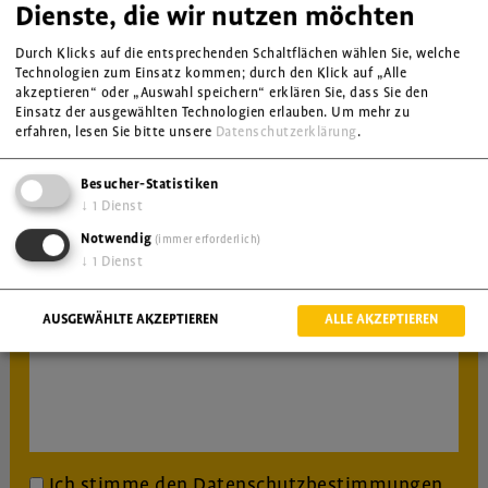
Dienste, die wir nutzen möchten
Durch Klicks auf die entsprechenden Schaltflächen wählen Sie, welche
E-Mail
Technologien zum Einsatz kommen; durch den Klick auf „Alle
akzeptieren“ oder „Auswahl speichern“ erklären Sie, dass Sie den
Einsatz der ausgewählten Technologien erlauben.
Um mehr zu
Klasse(n) und Anzahl Schüler*innen
erfahren, lesen Sie bitte unsere
Datenschutzerklärung
.
Besucher-Statistiken
Wunschtermin(e)
↓
1
Dienst
Notwendig
(immer erforderlich)
Nachricht
↓
1
Dienst
AUSGEWÄHLTE AKZEPTIEREN
ALLE AKZEPTIEREN
Ich stimme den
Datenschutzbestimmungen