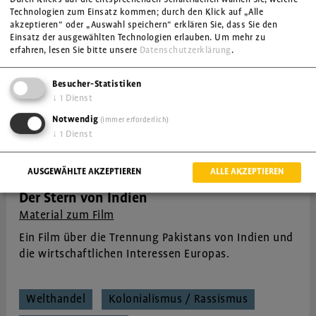
Kolonialismus / Rassismus
Technologien zum Einsatz kommen; durch den Klick auf „Alle
akzeptieren“ oder „Auswahl speichern“ erklären Sie, dass Sie den
Einsatz der ausgewählten Technologien erlauben.
Um mehr zu
erfahren, lesen Sie bitte unsere
Datenschutzerklärung
.
Besucher-Statistiken
↓
1
Dienst
Notwendig
(immer erforderlich)
↓
1
Dienst
AUSGEWÄHLTE AKZEPTIEREN
ALLE AKZEPTIEREN
Der Stern von Indien
Material zum Film
Ein Film über die Trennung Pakistans von Indien und
die wirtschaftlichen Interessen Europas.
Welthandel
Kolonialismus / Rassismus