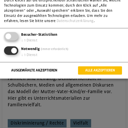
Durch Klicks auf die entsprechenden Schaltflächen wählen Sie, welche
Technologien zum Einsatz kommen; durch den Klick auf „Alle
akzeptieren“ oder „Auswahl speichern“ erklären Sie, dass Sie den
Einsatz der ausgewählten Technologien erlauben.
Um mehr zu
erfahren, lesen Sie bitte unsere
Datenschutzerklärung
.
Besucher-Statistiken
↓
1
Dienst
Notwendig
(immer erforderlich)
↓
1
Dienst
Das alles ist Familie!
Unterrichtsmaterial für Grundschule
AUSGEWÄHLTE AKZEPTIEREN
ALLE AKZEPTIEREN
Familien sind vielfältig. Dennoch herrscht in
Schulbüchern, Medien und allgemeinen Diskursen
das Modell der Mutter-Vater-Kind/er-Familie vor.
Hier gibt es Unterrichtsmaterialien zur
Familienvielfalt.
Diskriminierung / Rechte
Vielfalt