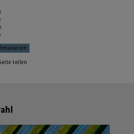
e
e
e
e
e
Ressourcen
eite teilen
wahl