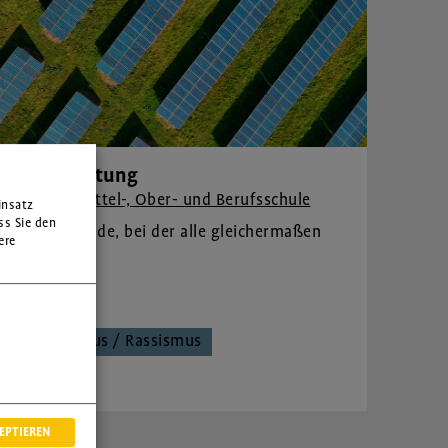
üne Ausbeutung
nheit für Mittel-, Ober- und Berufsschule
insatz
ss Sie den
ge Energiewende, bei der alle gleichermaßen
ere
Kolonialismus / Rassismus
aft
EPTIEREN