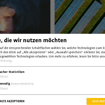
e, die wir nutzen möchten
Energiewende und gr
Zweistündige Unterrichtsei
auf die entsprechenden Schaltflächen wählen Sie, welche Technologien zum E
 den Klick auf „Alle akzeptieren“ oder „Auswahl speichern“ erklären Sie, da
s kann sich kaum noch
Wie schaffen wir die nöti
usgewählten Technologien erlauben.
Um mehr zu erfahren, lesen Sie bitte uns
mit prekären
profitieren?
rklärung
.
n Ecuador zusammen?
ucher-Statistiken
Dienst
Umwelt / Ressourcen
wendig
(immer erforderlich)
Ernährung / Landwirtsch
Dienst
LTE AKZEPTIEREN
ALLE AKZ