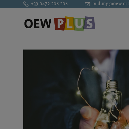
+39 0472 208 208
bildung@oew.or