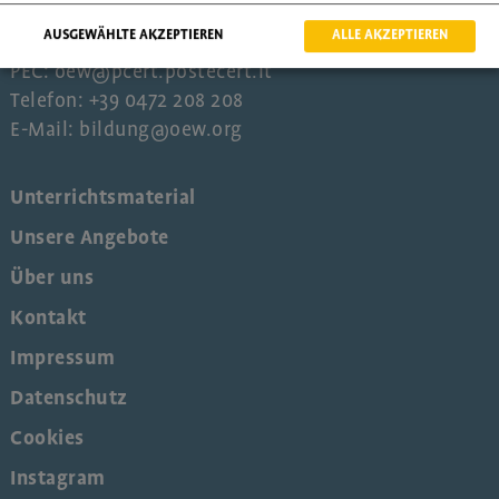
Mo - Fr: 9 - 12.30 Uhr
Mo + Mi: 14 - 17 Uhr
AUSGEWÄHLTE AKZEPTIEREN
ALLE AKZEPTIEREN
PEC: oew@pcert.postecert.it
Telefon: +39 0472 208 208
E-Mail: bildung@oew.org
Unterrichtsmaterial
Unsere Angebote
Über uns
Kontakt
Impressum
Datenschutz
Cookies
Instagram