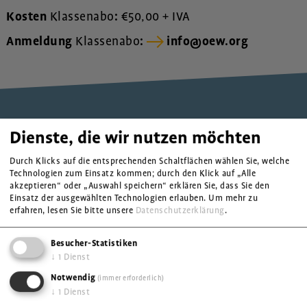
Kosten
Klassenabo
:
€50,00 + IVA
Anmeldung
Klassenabo
:
info@oew.org
Dienste, die wir nutzen möchten
Durch Klicks auf die entsprechenden Schaltflächen wählen Sie, welche
Technologien zum Einsatz kommen; durch den Klick auf „Alle
akzeptieren“ oder „Auswahl speichern“ erklären Sie, dass Sie den
Einsatz der ausgewählten Technologien erlauben.
Um mehr zu
OEW-Organisation für Eine solidarische Welt
erfahren, lesen Sie bitte unsere
Datenschutzerklärung
.
Vintlerstraße 34
Besucher-Statistiken
Jakob-Steiner-Haus
↓
1
Dienst
39042 Brixen
Notwendig
(immer erforderlich)
Öffnungszeiten
↓
1
Dienst