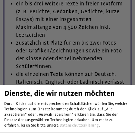
ein bis drei weitere Texte in freier Textform
(z. B. Berichte, Gedanken, Gedichte, kurze
Essays) mit einer insgesamten
Maximallänge von 4.500 Zeichen inkl.
Leerzeichen
zusätzlich ist Platz für ein bis zwei Fotos
oder Grafiken/Zeichnungen sowie ein Foto
der Klasse oder der teilnehmenden
Schüler*innen.
die einzelnen Texte können auf Deutsch,
Italienisch, Englisch oder Ladinisch verfasst
sein.
Dienste, die wir nutzen möchten
Die Textformen sind frei wählbar. Wichtig ist
Durch Klicks auf die entsprechenden Schaltflächen wählen Sie, welche
lediglich, dass die genannten Maximallängen
Technologien zum Einsatz kommen; durch den Klick auf „Alle
akzeptieren“ oder „Auswahl speichern“ erklären Sie, dass Sie den
eingehalten werden und die Inhalte von den
Einsatz der ausgewählten Technologien erlauben.
Um mehr zu
Schüler*innen selbst erarbeitet werden.
erfahren, lesen Sie bitte unsere
Datenschutzerklärung
.