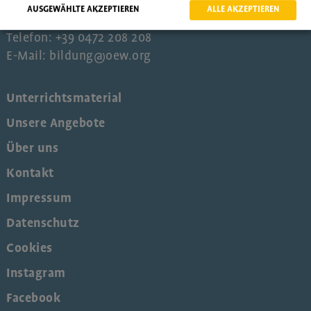
AUSGEWÄHLTE AKZEPTIEREN
ALLE AKZEPTIEREN
PEC: oew@pcert.postecert.it
Telefon: +39 0472 208 208
E-Mail: bildung@oew.org
Unterrichtsmaterial
Unsere Angebote
Über uns
Kontakt
Impressum
Datenschutz
Cookies
Instagram
Facebook