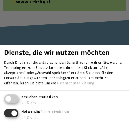
www.rex-bx.it
.
Dienste, die wir nutzen möchten
Durch Klicks auf die entsprechenden Schaltflächen wählen Sie, welche
Technologien zum Einsatz kommen; durch den Klick auf „Alle
akzeptieren“ oder „Auswahl speichern“ erklären Sie, dass Sie den
OEW-Organisation für Eine solidarische Welt
Einsatz der ausgewählten Technologien erlauben.
Um mehr zu
erfahren, lesen Sie bitte unsere
Datenschutzerklärung
.
Vintlerstraße 34
Jakob-Steiner-Haus
Besucher-Statistiken
39042 Brixen
↓
1
Dienst
Öffnungszeiten
Notwendig
(immer erforderlich)
↓
1
Dienst
Mo - Fr: 9 - 12.30 Uhr
Mo + Mi: 14 - 17 Uhr